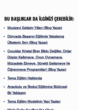
BU BAŞLIKLAR DA İLGİNİZİ ÇEKEBİLİR:
BU BAŞLIKLAR DA İLGİNİZİ ÇEKEBİLİR:
Dünyada Teknolojiye
Ağaç Yaşken Eği
Yön Verenlerin
İnsan Yapan He
Mucizevi Gelişim Yılları (Blog Yazısı)
Çocuklarına Temel
Mucizevi Geliş
Dünyada Başarıyı Eğitimle Yakalamış
Gelişim Döneminde
Yıllarında Öğre
Teknolojinin Yasak
Ülkelerin Sırrı (Blog Yazısı)
Olduğunu Biliyor
Çocuklar Kristal Birer Biblo Değiller. Onlar
Muydunuz?
Düşüp Kalkmaya, Oyun Oynamaya,
Mücadele Etmeye, Sürekli Gelişmeye Ve
Öğrenmeye Programlılar! (Blog Yazısı)
Tema Eğitim Hakkında
Anaokulu ve İlkokul Eğitimine Bütünsel
Bir Yaklaşım
Tema Eğitim Modelinin Yapı Taşları
Minik Doğa Kaşifleri Yaz Okulu